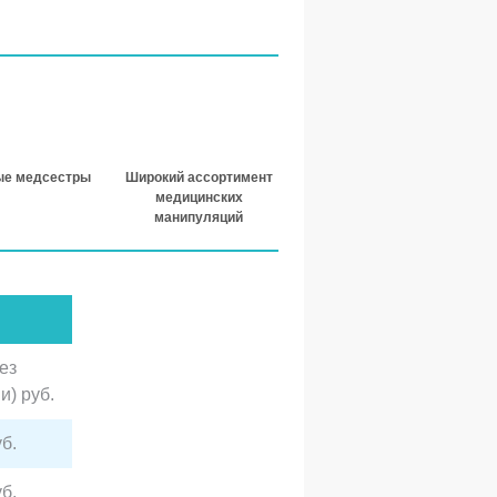
ые медсестры
Широкий ассортимент
медицинских
манипуляций
ез
и) руб.
б.
б.