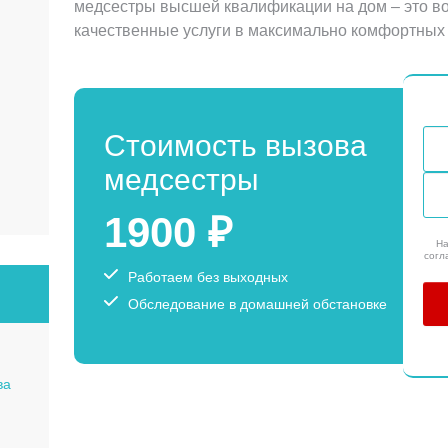
медсестры высшей квалификации на дом – это в
качественные услуги в максимально комфортных 
Стоимость вызова
медсестры
1900 ₽
На
согл
Работаем без выходных
Обследование в домашней обстановке
ва