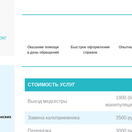
 ЭКГ
Оказание помощи
Быстрое оформление
Опытн
в день обращения
справок
СТОИМОСТЬ УСЛУГ
1900 (б
Выезд медсестры
манипуляци
инских
Замена калоприемника
3500 ру
Перевязка
3000 ру