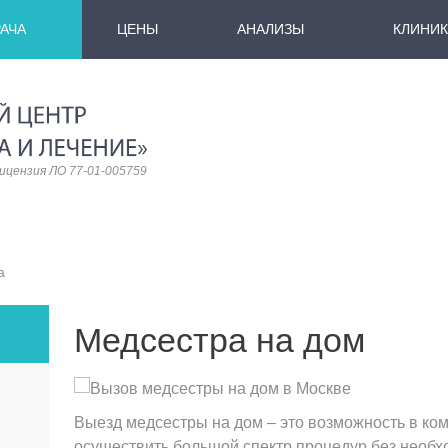
АЧА
ЦЕНЫ
АНАЛИЗЫ
КЛИНИК
ицензия ЛО 77-01-005759
а
Медсестра на дом
Выезд медсестры на дом – это возможность в ко
осуществить большой спектр процедур без необ