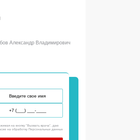
и
бов Александр Владимирович
жимая на кнопку "Вызвать врача", даю
асие на обработку Персональных данных