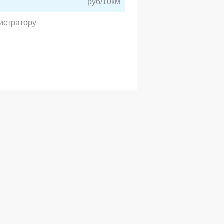
руб/10км
истратору