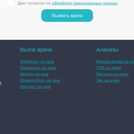
Даю согласие на
обработку персональных данных
Вызвать врача
Вызов врача
Анализы
Флеболог на дом
Анализ крови на д
Кардиолог на дом
УЗИ на дому
Хирург на дом
Рентген на дому
Травматолог на дом
Экг на дому
8,
Окулист на дом