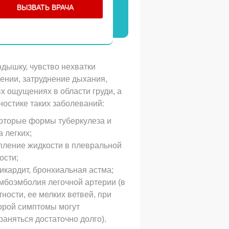
ВЫЗВАТЬ ВРАЧА
дышку, чувство нехватки
жении, затруднение дыхания,
ых ощущениях в области груди, а
ностике таких заболеваний:
оторые формы туберкулеза и
а легких;
пление жидкости в плевральной
ости;
икардит, бронхиальная астма;
мбоэмболия легочной артерии (в
тности, ее мелких ветвей, при
орой симптомы могут
раняться достаточно долго).