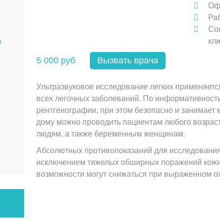
Оф
Ра
Со
кл
и
5 000 руб
Вызвать врача
Ультразвуковое исследование легких применяется
всех легочных заболеваний. По информативности
рентгенографии, при этом безопасно и занимает 
дому можно проводить пациентам любого возраст
людям, а также беременным женщинам.
Абсолютных противопоказаний для исследования 
исключением тяжелых обширных поражений кожи г
возможности могут снижаться при выраженном о
УЗИ исследование с рас