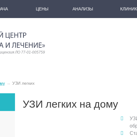
АЧА
ЦЕНЫ
АНАЛИЗЫ
КЛИНИК
ицензия ЛО 77-01-005759
ому
→
УЗИ легких
УЗИ легких на дому
УЗ
об
Ста