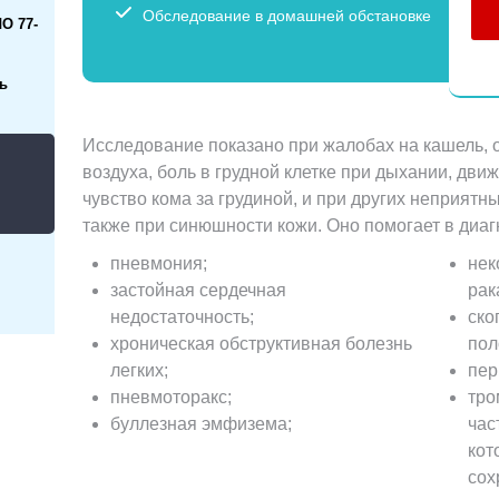
Обследование в домашней обстановке
О 77-
ь
Исследование показано при жалобах на кашель, о
воздуха, боль в грудной клетке при дыхании, дви
чувство кома за грудиной, и при других неприятн
также при синюшности кожи. Оно помогает в диаг
пневмония;
нек
застойная сердечная
рак
недостаточность;
ско
хроническая обструктивная болезнь
пол
легких;
пер
пневмоторакс;
тро
буллезная эмфизема;
час
кот
сох