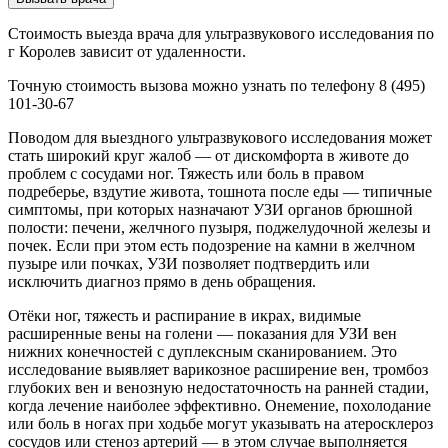
Стоимость выезда врача для ультразвукового исследования по
г Королев зависит от удаленности.
Точную стоимость вызова можно узнать по телефону 8 (495)
101-30-67
Поводом для выездного ультразвукового исследования может
стать широкий круг жалоб — от дискомфорта в животе до
проблем с сосудами ног. Тяжесть или боль в правом
подреберье, вздутие живота, тошнота после еды — типичные
симптомы, при которых назначают УЗИ органов брюшной
полости: печени, желчного пузыря, поджелудочной железы и
почек. Если при этом есть подозрение на камни в желчном
пузыре или почках, УЗИ позволяет подтвердить или
исключить диагноз прямо в день обращения.
Отёки ног, тяжесть и распирание в икрах, видимые
расширенные вены на голени — показания для УЗИ вен
нижних конечностей с дуплексным сканированием. Это
исследование выявляет варикозное расширение вен, тромбоз
глубоких вен и венозную недостаточность на ранней стадии,
когда лечение наиболее эффективно. Онемение, похолодание
или боль в ногах при ходьбе могут указывать на атеросклероз
сосудов или стеноз артерий — в этом случае выполняется