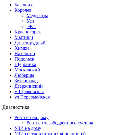
Балашиха
Королев
Медсестра
Узи
ЭКГ
Красногорск
Мытищи
Долгопрудный
Химки
Нахабино
Подольск
Щербинка
Московский
Люберцы
Зеленоград
Дзержинский
м Щелковская
ул Первомайская
Диагностика
Рентген на дому
Рентген тазобедренного сустава
УЗИ на дому
УЗИ сосудов нижних конечностей